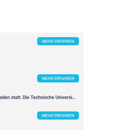
MEHR ERFAHREN
MEHR ERFAHREN
Das 56. Kraftwerkstechnische Kolloquium findet am 8. und 9. Oktober 2024 in Dresden statt. Die Technische Universität Dresden veranstaltet das Kraftwerkstechnische Kolloquium (KWTK) bereits seit 55 Jahren. Der Kongress h...
MEHR ERFAHREN