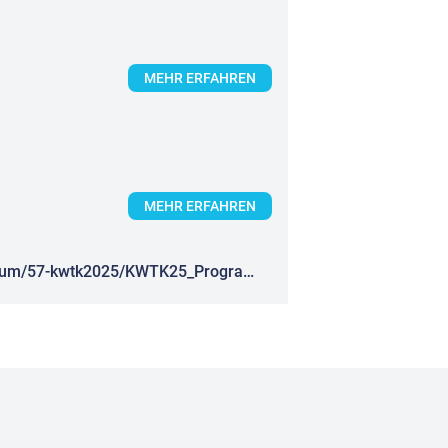
MEHR ERFAHREN
MEHR ERFAHREN
https://tu-dresden.de/ing/maschinenwesen/ifvu/evt/ressourcen/dateien/Kolloquium/57-kwtk2025/KWTK25_Programm.pdf