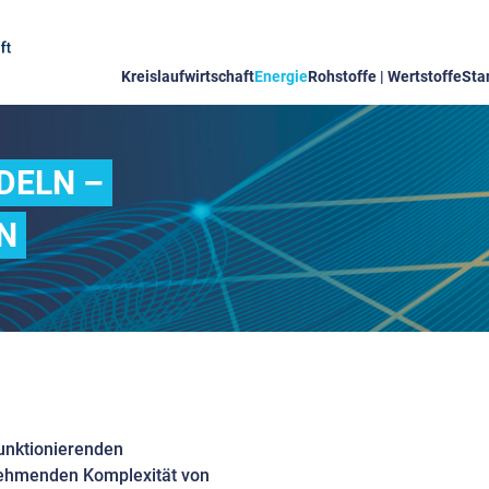
Kreislaufwirtschaft
Energie
Rohstoffe | Wertstoffe
Sta
DELN –
N
funktionierenden
unehmenden Komplexität von