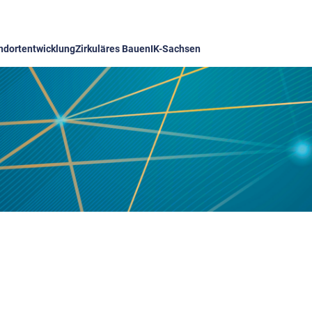
ndortentwicklung
Zirkuläres Bauen
IK-Sachsen