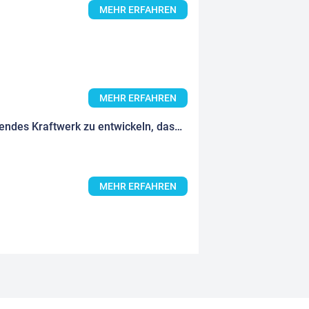
MEHR ERFAHREN
MEHR ERFAHREN
Das Projekt Referenzkraftwerk Lausitz (RefLau) zielt darauf ab, ein zukunftsweisendes Kraftwerk zu entwickeln, das eine klimafreundliche Strom- und Wärmeerzeugung ermöglicht. Es wird auf die Nutzung von Wasserstoff sowie...
MEHR ERFAHREN