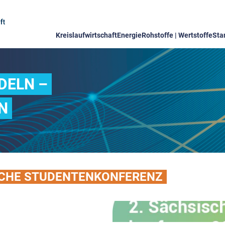
Kreislaufwirtschaft
Energie
Rohstoffe | Wertstoffe
Sta
DELN –
N
SISCHE STUDENTENKONFERENZ