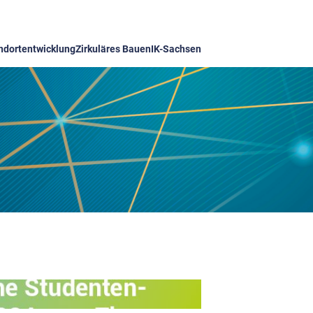
ndortentwicklung
Zirkuläres Bauen
IK-Sachsen