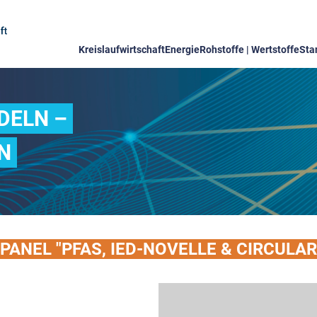
Kreislaufwirtschaft
Energie
Rohstoffe | Wertstoffe
Sta
DELN –
N
CHPANEL "PFAS, IED-NOVELLE & CIRCUL