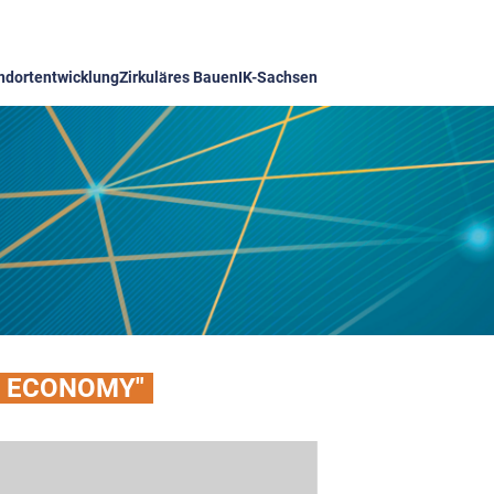
ndortentwicklung
Zirkuläres Bauen
IK-Sachsen
AR ECONOMY"